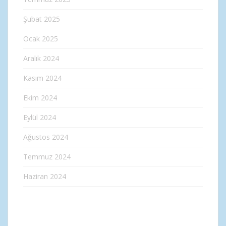
Şubat 2025
Ocak 2025
Aralık 2024
Kasım 2024
Ekim 2024
Eylül 2024
Ağustos 2024
Temmuz 2024
Haziran 2024