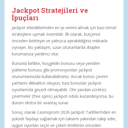
Jackpot Stratejileri ve
İpuçları
Jackpot etkinliklerinden en iyi verimi almak için bazı temel
stratejilere uymak önemlidir. İlk olarak, bütçenizi
önceden belirleyin ve yalnızca ayırabildiğiniz miktarla
oynayın. Bu yaklaşım, uzun oturumlarda disiplini
korumanıza yardımcı olur.
Bununla birlikte, hoşgeldin bonusu veya yeniden
yükleme bonusu gibi promosyonları jackpot
oturumlarınızda kullanabilirsiniz. Ancak bonus çevrim
şartlarını dikkatlice okuyun; bazı bonuslar jackpot
oyunlarında geçerli olmayabilir. Öte yandan ücretsiz
çevirmeler (free spins) jackpot ödülü kazandırıyorsa, bu
durum ekstra bir avantaj sunar.
Sonuç olarak Casinoprom 2026 Jackpot Tarihleri’nden en
yüksek faydayı sağlamak için takvimi yakından takip edin,
uygun oyunları seçin ve çekim limitlerini önceden