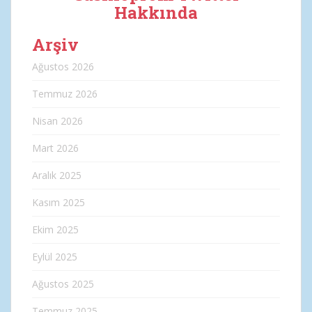
Hakkında
Arşiv
Ağustos 2026
Temmuz 2026
Nisan 2026
Mart 2026
Aralık 2025
Kasım 2025
Ekim 2025
Eylül 2025
Ağustos 2025
Temmuz 2025