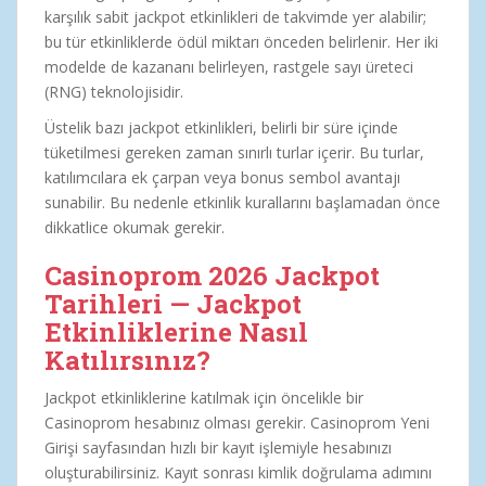
karşılık sabit jackpot etkinlikleri de takvimde yer alabilir;
bu tür etkinliklerde ödül miktarı önceden belirlenir. Her iki
modelde de kazananı belirleyen, rastgele sayı üreteci
(RNG) teknolojisidir.
Üstelik bazı jackpot etkinlikleri, belirli bir süre içinde
tüketilmesi gereken zaman sınırlı turlar içerir. Bu turlar,
katılımcılara ek çarpan veya bonus sembol avantajı
sunabilir. Bu nedenle etkinlik kurallarını başlamadan önce
dikkatlice okumak gerekir.
Casinoprom 2026 Jackpot
Tarihleri — Jackpot
Etkinliklerine Nasıl
Katılırsınız?
Jackpot etkinliklerine katılmak için öncelikle bir
Casinoprom hesabınız olması gerekir. Casinoprom Yeni
Girişi sayfasından hızlı bir kayıt işlemiyle hesabınızı
oluşturabilirsiniz. Kayıt sonrası kimlik doğrulama adımını