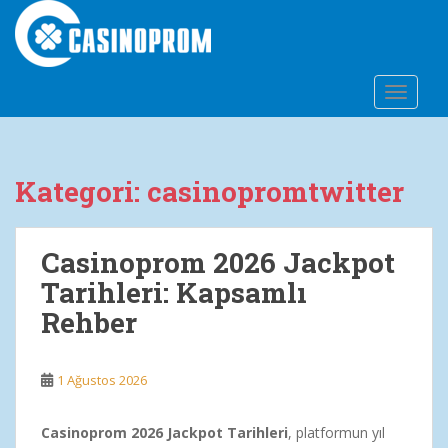
S
k
i
p
TOGGL
t
o
m
a
Kategori:
casinopromtwitter
i
n
c
Casinoprom 2026 Jackpot
o
Tarihleri: Kapsamlı
n
t
Rehber
e
n
t
1 Ağustos 2026
Casinoprom 2026 Jackpot Tarihleri
, platformun yıl