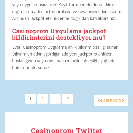
veya uygulamasını açın. Kayıt formunu doldurun, kimlik
doğrulama adımını tamamlayın ve hesabınızı etkinleştirin.
Ardından jackpot etkinliklerine doğrudan katılabilirsiniz.
Casinoprom Uygulama jackpot
bildirimlerini destekliyor mu?
Evet, Casinoprom Uygulama anlık bildirim özelliği sunar.
Bildirimleri etkinleştirdiğinizde yeni jackpot etkinlikleri
başladığında veya ödül havuzu belirli bir eşiği aştığında
haberdar olursunuz.
YAZI
1
2
…
9
OLDER POSTS
SAYFALAMASI
Casinoprom Twitter