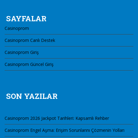
SAYFALAR
Casinoprom
Casinoprom Canlı Destek
Casinoprom Giriş
Casinoprom Güncel Giriş
SON YAZILAR
Casinoprom 2026 Jackpot Tarihleri: Kapsamlı Rehber
Casinoprom Engel Aşma: Erişim Sorunlarını Çözmenin Yolları