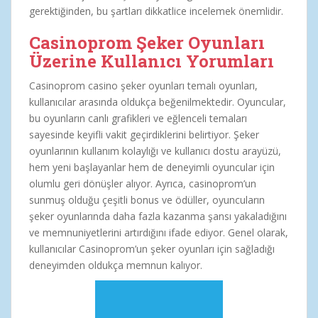
gerektiğinden, bu şartları dikkatlice incelemek önemlidir.
Casinoprom Şeker Oyunları
Üzerine Kullanıcı Yorumları
Casinoprom casino şeker oyunları temalı oyunları,
kullanıcılar arasında oldukça beğenilmektedir. Oyuncular,
bu oyunların canlı grafikleri ve eğlenceli temaları
sayesinde keyifli vakit geçirdiklerini belirtiyor. Şeker
oyunlarının kullanım kolaylığı ve kullanıcı dostu arayüzü,
hem yeni başlayanlar hem de deneyimli oyuncular için
olumlu geri dönüşler alıyor. Ayrıca, casinoprom’un
sunmuş olduğu çeşitli bonus ve ödüller, oyuncuların
şeker oyunlarında daha fazla kazanma şansı yakaladığını
ve memnuniyetlerini artırdığını ifade ediyor. Genel olarak,
kullanıcılar Casinoprom’un şeker oyunları için sağladığı
deneyimden oldukça memnun kalıyor.