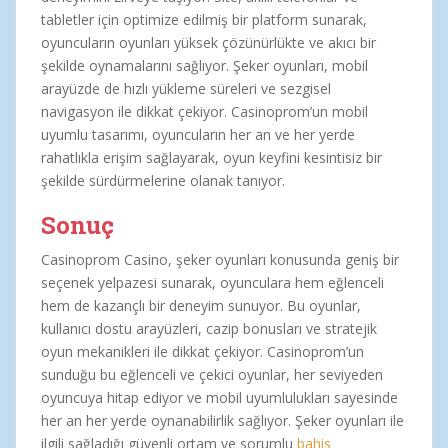
tabletler için optimize edilmiş bir platform sunarak,
oyuncuların oyunları yüksek çözünürlükte ve akıcı bir
şekilde oynamalarını sağlıyor. Şeker oyunları, mobil
arayüzde de hızlı yükleme süreleri ve sezgisel
navigasyon ile dikkat çekiyor. Casinoprom’un mobil
uyumlu tasarımı, oyuncuların her an ve her yerde
rahatlıkla erişim sağlayarak, oyun keyfini kesintisiz bir
şekilde sürdürmelerine olanak tanıyor.
Sonuç
Casinoprom Casino, şeker oyunları konusunda geniş bir
seçenek yelpazesi sunarak, oyunculara hem eğlenceli
hem de kazançlı bir deneyim sunuyor. Bu oyunlar,
kullanıcı dostu arayüzleri, cazip bonusları ve stratejik
oyun mekanikleri ile dikkat çekiyor. Casinoprom’un
sunduğu bu eğlenceli ve çekici oyunlar, her seviyeden
oyuncuya hitap ediyor ve mobil uyumlulukları sayesinde
her an her yerde oynanabilirlik sağlıyor. Şeker oyunları ile
ilgili sağladığı güvenli ortam ve sorumlu
bahis