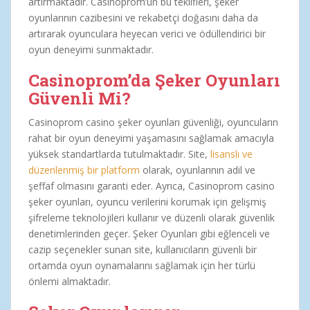
artırmaktadır. Casinoprom’un bu teklifleri, şeker
oyunlarının cazibesini ve rekabetçi doğasını daha da
artırarak oyunculara heyecan verici ve ödüllendirici bir
oyun deneyimi sunmaktadır.
Casinoprom’da Şeker Oyunları
Güvenli Mi?
Casinoprom casino şeker oyunları güvenliği, oyuncuların
rahat bir oyun deneyimi yaşamasını sağlamak amacıyla
yüksek standartlarda tutulmaktadır. Site,
lisanslı ve
düzenlenmiş bir platform
olarak, oyunlarının adil ve
şeffaf olmasını garanti eder. Ayrıca, Casinoprom casino
şeker oyunları, oyuncu verilerini korumak için gelişmiş
şifreleme teknolojileri kullanır ve düzenli olarak güvenlik
denetimlerinden geçer. Şeker Oyunları gibi eğlenceli ve
cazip seçenekler sunan site, kullanıcıların güvenli bir
ortamda oyun oynamalarını sağlamak için her türlü
önlemi almaktadır.