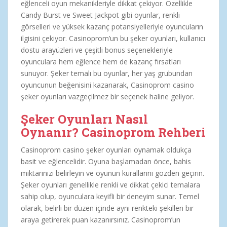
eğlenceli oyun mekanikleriyle dikkat çekiyor. Özellikle
Candy Burst ve Sweet Jackpot gibi oyunlar, renkli
görselleri ve yüksek kazanç potansiyelleriyle oyuncuların
ilgisini çekiyor. Casinoprom’un bu şeker oyunları, kullanıcı
dostu arayüzleri ve çeşitli bonus seçenekleriyle
oyunculara hem eğlence hem de kazanç fırsatları
sunuyor. Şeker temalı bu oyunlar, her yaş grubundan
oyuncunun beğenisini kazanarak, Casinoprom casino
şeker oyunları vazgeçilmez bir seçenek haline geliyor.
Şeker Oyunları Nasıl
Oynanır? Casinoprom Rehberi
Casinoprom casino şeker oyunları oynamak oldukça
basit ve eğlencelidir. Oyuna başlamadan önce, bahis
miktarınızı belirleyin ve oyunun kurallarını gözden geçirin.
Şeker oyunları genellikle renkli ve dikkat çekici temalara
sahip olup, oyunculara keyifli bir deneyim sunar. Temel
olarak, belirli bir düzen içinde aynı renkteki şekilleri bir
araya getirerek puan kazanırsınız. Casinoprom’un