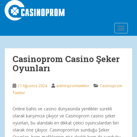
S
k
i
p
TOGGL
t
o
m
a
Casinoprom Casino Şeker
i
Oyunları
n
c
o
21 Ağustos 2024
adminpromtwitter
Casinoprom
n
Twitter
t
e
n
Online bahis ve casino dünyasında yenilikler sürekli
t
olarak karşımıza çıkıyor ve Casinoprom casino şeker
oyunları, bu alandaki en dikkat çekici oyunculardan biri
olarak öne çıkıyor. Casinoprom’un sunduğu Şeker
Oyunları, hem grafiklerinin göz alıcılığı hem de sunduğu