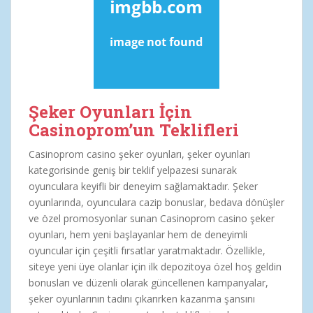
Şeker Oyunları İçin
Casinoprom’un Teklifleri
Casinoprom casino şeker oyunları, şeker oyunları
kategorisinde geniş bir teklif yelpazesi sunarak
oyunculara keyifli bir deneyim sağlamaktadır. Şeker
oyunlarında, oyunculara cazip bonuslar, bedava dönüşler
ve özel promosyonlar sunan Casinoprom casino şeker
oyunları, hem yeni başlayanlar hem de deneyimli
oyuncular için çeşitli fırsatlar yaratmaktadır. Özellikle,
siteye yeni üye olanlar için ilk depozitoya özel hoş geldin
bonusları ve düzenli olarak güncellenen kampanyalar,
şeker oyunlarının tadını çıkarırken kazanma şansını