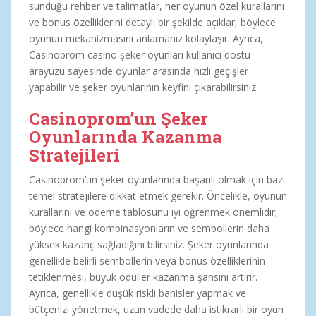
sunduğu rehber ve talimatlar, her oyunun özel kurallarını
ve bonus özelliklerini detaylı bir şekilde açıklar, böylece
oyunun mekanizmasını anlamanız kolaylaşır. Ayrıca,
Casinoprom casino şeker oyunları kullanıcı dostu
arayüzü sayesinde oyunlar arasında hızlı geçişler
yapabilir ve şeker oyunlarının keyfini çıkarabilirsiniz.
Casinoprom’un Şeker
Oyunlarında Kazanma
Stratejileri
Casinoprom’un şeker oyunlarında başarılı olmak için bazı
temel stratejilere dikkat etmek gerekir. Öncelikle, oyunun
kurallarını ve ödeme tablosunu iyi öğrenmek önemlidir;
böylece hangi kombinasyonların ve sembollerin daha
yüksek kazanç sağladığını bilirsiniz. Şeker oyunlarında
genellikle belirli sembollerin veya bonus özelliklerinin
tetiklenmesi, büyük ödüller kazanma şansını artırır.
Ayrıca, genellikle düşük riskli bahisler yapmak ve
bütçenizi yönetmek, uzun vadede daha istikrarlı bir oyun