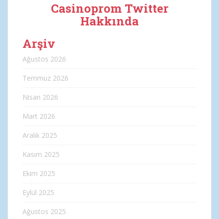
Casinoprom Twitter
Hakkında
Arşiv
Ağustos 2026
Temmuz 2026
Nisan 2026
Mart 2026
Aralık 2025
Kasım 2025
Ekim 2025
Eylül 2025
Ağustos 2025