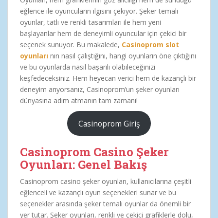
eğlence ile oyuncuların ilgisini çekiyor. Şeker temalı
oyunlar, tatlı ve renkli tasarımları ile hem yeni
başlayanlar hem de deneyimli oyuncular için çekici bir
seçenek sunuyor. Bu makalede,
Casinoprom slot
oyunları
nın nasıl çalıştığını, hangi oyunların öne çıktığını
ve bu oyunlarda nasıl başarılı olabileceğinizi
keşfedeceksiniz. Hem heyecan verici hem de kazançlı bir
deneyim arıyorsanız, Casinoprom’un şeker oyunları
dünyasına adım atmanın tam zamanı!
Casinoprom Giriş
Casinoprom Casino Şeker
Oyunları: Genel Bakış
Casinoprom casino şeker oyunları, kullanıcılarına çeşitli
eğlenceli ve kazançlı oyun seçenekleri sunar ve bu
seçenekler arasında şeker temalı oyunlar da önemli bir
yer tutar. Şeker oyunları, renkli ve çekici grafiklerle dolu,